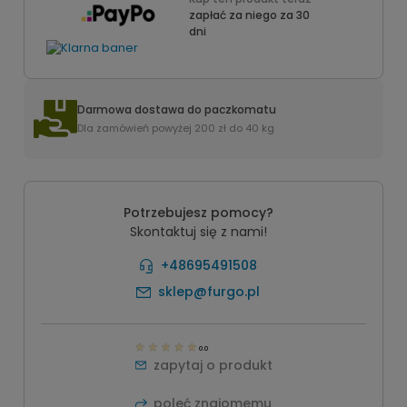
zapłać za niego za 30
dni
Darmowa dostawa do paczkomatu
Dla zamówień powyżej 200 zł do 40 kg
Potrzebujesz pomocy?
Skontaktuj się z nami!
+48695491508
sklep@furgo.pl
0.0
zapytaj o produkt
poleć znajomemu