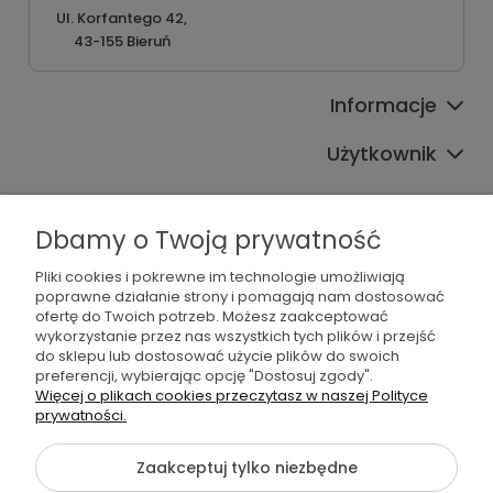
Ul. Korfantego 42,
43-155 Bieruń
Informacje
Użytkownik
Pomoc
Dbamy o Twoją prywatność
Oferta
Pliki cookies i pokrewne im technologie umożliwiają
Sprawdź również
poprawne działanie strony i pomagają nam dostosować
ofertę do Twoich potrzeb. Możesz zaakceptować
wykorzystanie przez nas wszystkich tych plików i przejść
do sklepu lub dostosować użycie plików do swoich
preferencji, wybierając opcję "Dostosuj zgody".
Więcej o plikach cookies przeczytasz w naszej Polityce
©2026 Wszelkie Prawa Zastrzeżone | Furgo.pl
prywatności.
Szablon Flex by
Ecommercy
Zaakceptuj tylko niezbędne