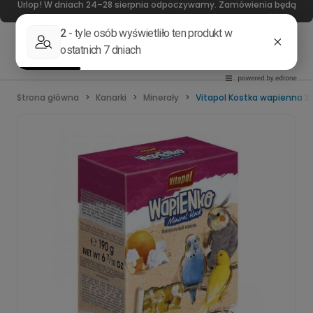
Urlop! W dniach 24–28 sierpnia odpoczywamy. Zamówienia będą
realizowane od 31 sierpnia. Dziękujemy za wyrozumiałość!
Strona główna
Kanarki
Minerały
Vitapol Kostka wapienna 