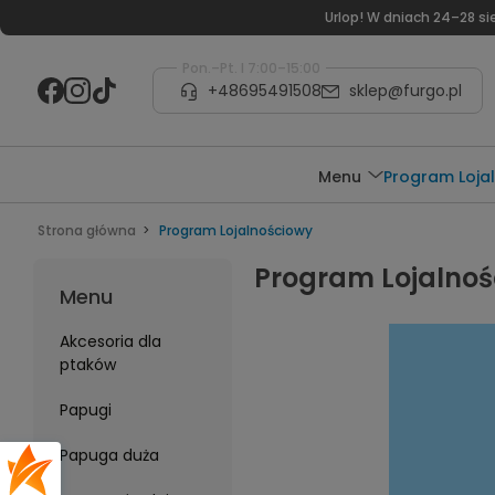
Urlop! W dniach 24–28 s
Pon.–Pt. I 7:00–15:00
+48695491508
sklep@furgo.pl
Menu
Program Loja
Strona główna
Program Lojalnościowy
Program Lojalno
Menu
Akcesoria dla
ptaków
Papugi
Papuga duża