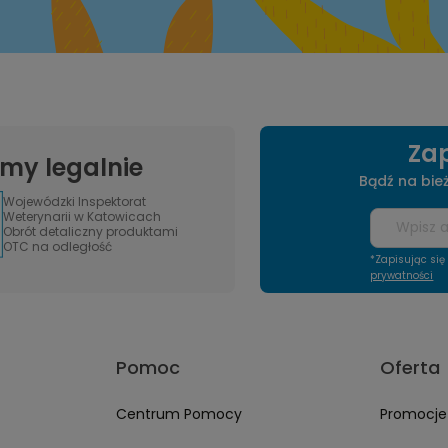
Zap
amy legalnie
Bądź na bie
Wojewódzki Inspektorat
Weterynarii w Katowicach
Obrót detaliczny produktami
OTC na odległość
*Zapisując si
prywatności
Pomoc
Oferta
Centrum Pomocy
Promocje