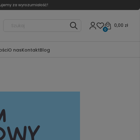
kujemy za wyrozumiałość!
0,00 zł
0
ści
O nas
Kontakt
Blog