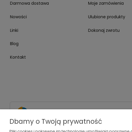
Darmowa dostawa
Moje zamówienia
Nowości
Ulubione produkty
Linki
Dokonaj zwrotu
Blog
Kontakt
+48 695 491 508
Dbamy o Twoją prywatność
Pliki cookies i pokrewne im technologie umożliwiają poprawne