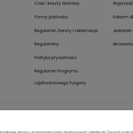
Czas i koszty dostawy
Wyprzed
Formy płatności
Pokarm d
Regulamin Zwroty i reklamacje
Jedzenie 
Regulaminy
Akcesoria
Polityka prywatności
Regulamin Programu
Lojalnościowego Furgony
Napisz do nas!
 działanie strony i pomagają nam dostosować ofertę do Twoich potr