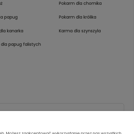
aż
Pokarm dla chomika
la papug
Pokarm dla królika
dla kanarka
Karma dla szynszyla
 dla papug falistych
zeb. Możesz zaakceptować wykorzystanie przez nas wszystkich