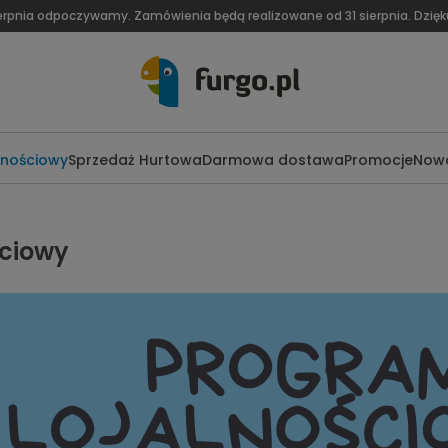
ierpnia odpoczywamy. Zamówienia będą realizowane od 31 sierpnia. Dzię
lnościowy
Sprzedaż Hurtowa
Darmowa dostawa
Promocje
Nowo
ściowy