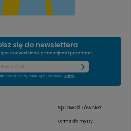
isz się do newslettera
żąco z nowościami, promocjami i poradami!
ę do newslettera wyrażasz zgodę na naszą
politykę
Sprawdź również
Karma dla myszy