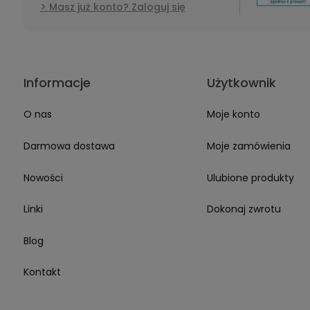
Produkty z
Masz już konto? Zaloguj się
opisem, stara
Nie szukam j
jestem wiern
Informacje
Użytkownik
O nas
Moje konto
Darmowa dostawa
Moje zamówienia
Nowości
Ulubione produkty
Linki
Dokonaj zwrotu
Blog
Kontakt