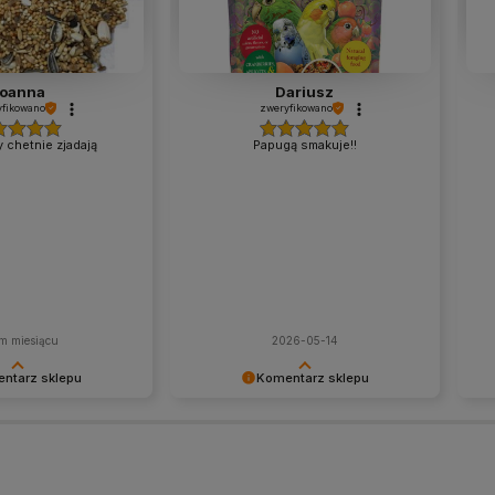
oanna
Dariusz
fikowano
zweryfikowano
 chetnie zjadają
Papugą smakuje!!
m miesiącu
2026-05-14
ntarz sklepu
Komentarz sklepu
tak pozytywną opinię
Twoje zadowolenie to dla nas
Dzi
zyjemność obsługiwać
największa nagroda. Dziękujemy za
tak
! Doceniamy czas i
opinię i mamy nadzieję, że jeszcze
pri
y w podzielenie się z
do nas zajrzysz.
Two
świadczeniami. Do
wys