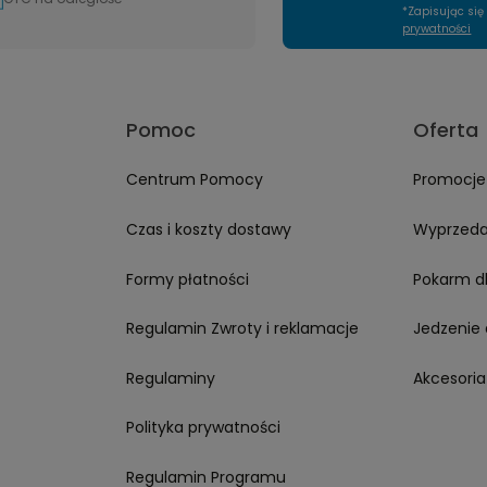
awsze zgodne z
*Zapisując si
nnie zapakowane.
prywatności
uż po stronach-
a marce Furgo ❤️
Pomoc
Oferta
Centrum Pomocy
Promocje
Czas i koszty dostawy
Wyprzed
Formy płatności
Pokarm d
Regulamin Zwroty i reklamacje
Jedzenie 
Regulaminy
Akcesoria
Polityka prywatności
Regulamin Programu