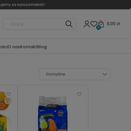
kujemy za wyrozumiałość!
0,00 zł
0
ści
O nas
Kontakt
Blog