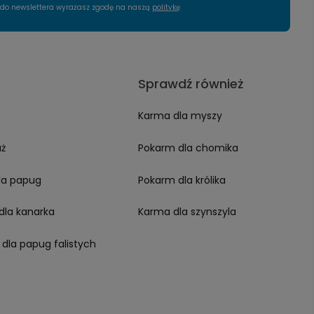
ę do newslettera wyrażasz zgodę na naszą
politykę
Sprawdź również
Karma dla myszy
aż
Pokarm dla chomika
la papug
Pokarm dla królika
dla kanarka
Karma dla szynszyla
 dla papug falistych