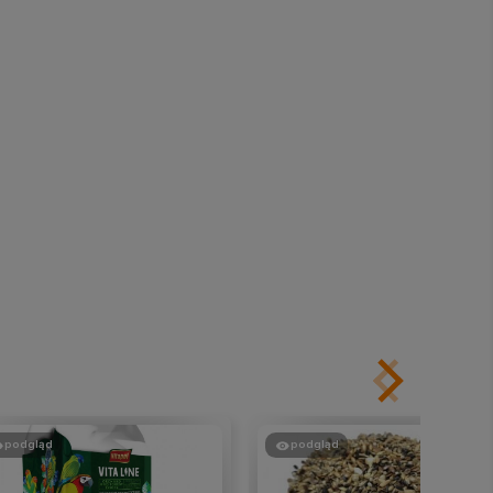
podgląd
podgląd