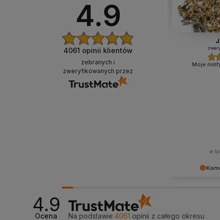
4.9
J
zwery
4061
opinii klientów
zebranych i
Moje nimfy
zweryfikowanych przez
w ty
Kome
Dziękujemy za 
- to czysta pr
4.9
takich klientów
wysiłek włożon
Ocena
Na podstawie
4061
opinii
z całego okresu
nami Twoimi do