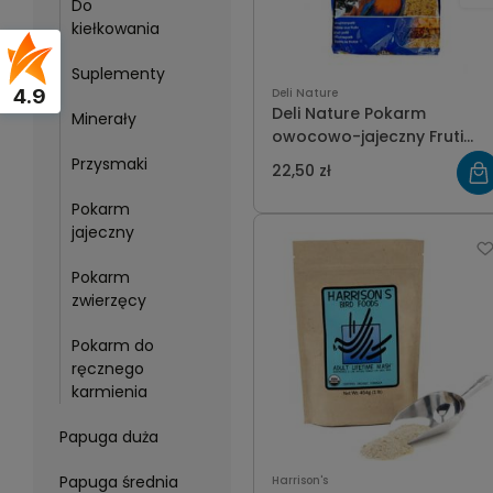
Do
kiełkowania
Suplementy
4.9
Deli Nature
Deli Nature Pokarm
Minerały
owocowo-jajeczny Fruti
Pate
Przysmaki
22,50 zł
Pokarm
jajeczny
Pokarm
zwierzęcy
Pokarm do
ręcznego
karmienia
Papuga duża
Papuga średnia
Harrison's