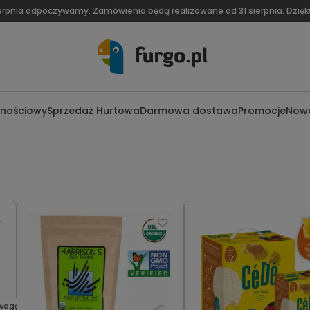
ierpnia odpoczywamy. Zamówienia będą realizowane od 31 sierpnia. Dzię
lnościowy
Sprzedaż Hurtowa
Darmowa dostawa
Promocje
Nowo
wagę