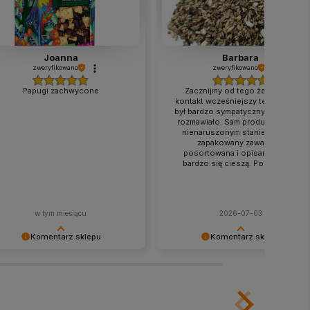
Joanna
Barbara
zweryfikowano
zweryfikowano
Papugi zachwycone
Zacznijmy od tego że już sam
kontakt wcześniejszy telefoniczny
był bardzo sympatyczny aż miło się
rozmawiało. Sam produkt dotarł w
nienaruszonym stanie świetnie
zapakowany zawartość
posortowana i opisana. Ptaśki
bardzo się cieszą. Pozdrawiam
w tym miesiącu
2026-07-03
Komentarz sklepu
Komentarz sklepu
ękujemy za pozostawienie nam
Dziękujemy za przemiłą opinię.
 dobrej opinii. Naszym
Cieszymy się, że mogliśmy spełnić
orytetem jest satysfakcja klienta i
Twoje oczekiwania. Zapraszamy
ja recenzja potwierdza nasze
ponownie.
iłki - dziękujemy raz jeszcze i