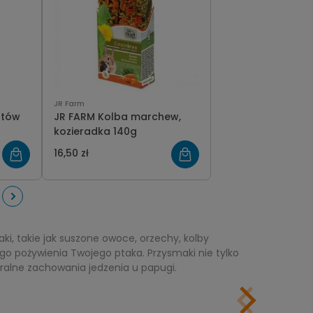
JR Farm
atów
JR FARM Kolba marchew,
kozieradka 140g
16,50 zł
i, takie jak suszone owoce, orzechy, kolby
o pożywienia Twojego ptaka. Przysmaki nie tylko
ralne zachowania jedzenia u papugi.