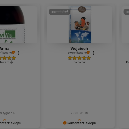
podgląd
Anna
Wojciech
fikowano
zweryfikowano
lecam 👍️
okokok
B
m tygodniu
2026-05-19
ntarz sklepu
Komentarz sklepu