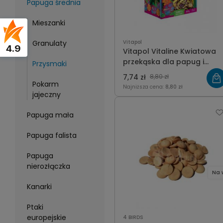
Papuga średnia
Mieszanki
Granulaty
Vitapol
4.9
Vitapol Vitaline Kwiatowa
przekąska dla papug i
Przysmaki
ptaków egzotycznych 50g
7,74 zł
8,80 zł
Pokarm
Najniższa cena:
8,80 zł
jajeczny
Papuga mała
Papuga falista
Papuga
nierozłączka
Na 
Kanarki
Ptaki
europejskie
4 BIRDS