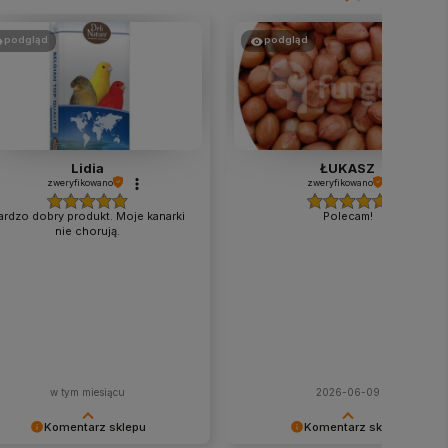
podgląd
podgląd
Lidia
ŁUKASZ
zweryfikowano
zweryfikowano
ardzo dobry produkt. Moje kanarki
Polecam!
nie chorują.
w tym miesiącu
2026-06-09
Komentarz sklepu
Komentarz sklepu