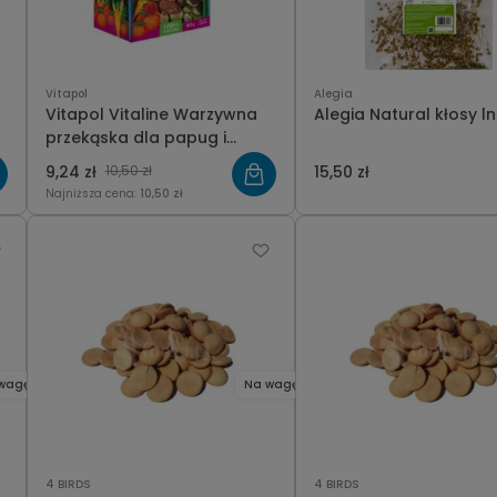
Vitapol
Alegia
Vitapol Vitaline Warzywna
Alegia Natural kłosy l
przekąska dla papug i
ptaków egzotycznych 80g
9,24 zł
10,50 zł
15,50 zł
Najniższa cena:
10,50 zł
wagę
Na wagę
4 BIRDS
4 BIRDS