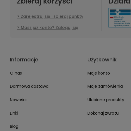
Zbieraj korzyści
Dział
że do nas wrócisz :) Pozdrawiamy
mamy nadzieję 
sercu ja i moje szczury polecamy
wirtualny dor
właśnie tutaj składać swoje
ustawiony, bo
zobaczenia!
zamówienia! ❤️
wybór i zaku
Zarejestruj się i zbieraj punkty
przejrzysta, 
odnaleźć mi a
Produkty z
Masz już konto? Zaloguj się
opisem, stara
Nie szukam j
jestem wiern
Informacje
Użytkownik
O nas
Moje konto
Darmowa dostawa
Moje zamówienia
Nowości
Ulubione produkty
Linki
Dokonaj zwrotu
Blog