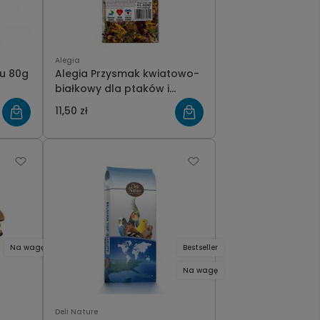
Alegia
nu 80g
Alegia Przysmak kwiatowo-
białkowy dla ptaków i
papug 40g
11,50 zł
Na wagę
Bestseller
Na wagę
Deli Nature