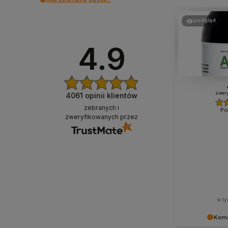
podgląd
4.9
zwery
4061
opinii klientów
zebranych i
Po
zweryfikowanych przez
w ty
Kome