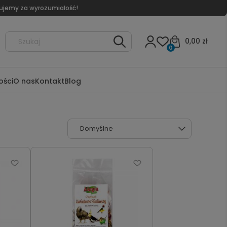
kujemy za wyrozumiałość!
0,00 zł
0
ści
O nas
Kontakt
Blog