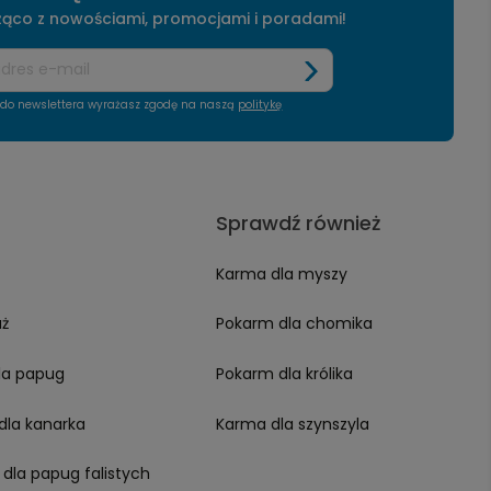
 nadzieję - do szybkiego
mamy nadzieję - do szybkiego
żąco z nowościami, promocjami i poradami!
czenia!
zobaczenia!
ę do newslettera wyrażasz zgodę na naszą
politykę
Sprawdź również
Karma dla myszy
aż
Pokarm dla chomika
la papug
Pokarm dla królika
dla kanarka
Karma dla szynszyla
 dla papug falistych