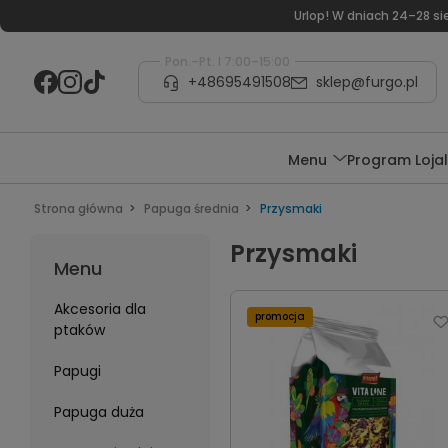
Urlop! W dniach 24–28 s
Pon.–Pt. I 7:00–15:00
+48695491508
sklep@furgo.pl
Menu
Program Loja
Strona główna
Papuga średnia
Przysmaki
Przysmaki
Menu
Akcesoria dla
promocja
ptaków
Papugi
Papuga duża