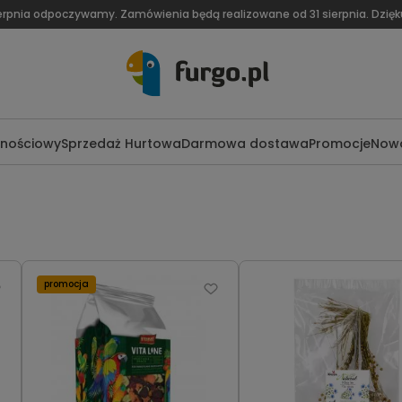
ierpnia odpoczywamy. Zamówienia będą realizowane od 31 sierpnia. Dzię
lnościowy
Sprzedaż Hurtowa
Darmowa dostawa
Promocje
Nowo
promocja