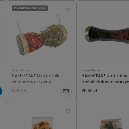
Produkt niedostępny
Ham-Stake
Ham-Stake
HAM-STAKE Mini paśnik
HAM-STAKE Naturalny
ziołowo-warzywny
paśnik ziołowo-warzy
20cm
17,50 zł
25,50 zł
Powiadom
o
dostępności