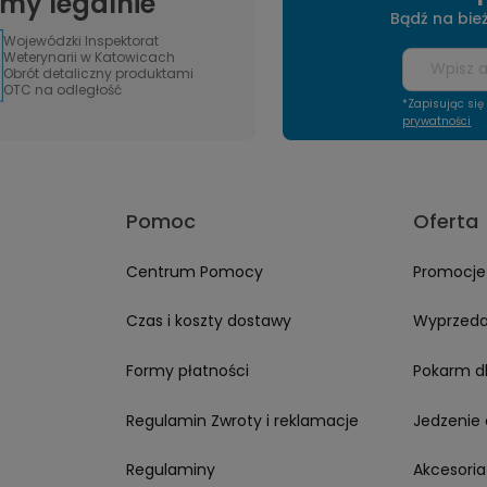
amy legalnie
- do szybkiego
adca jest dobrze
Z pozdrowieniami, obsługa sklepu.
mamy
Bądź na bie
 przyspieszył mi
zoba
Wojewódzki Inspektorat
py. Strona jest
Weterynarii w Katowicach
czytelna i łatwo
Obrót detaliczny produktami
rchiwalne zakupy.
OTC na odległość
awsze zgodne z
*Zapisując si
nnie zapakowane.
prywatności
uż po stronach-
a marce Furgo ❤️
Pomoc
Oferta
Centrum Pomocy
Promocje
Czas i koszty dostawy
Wyprzed
Formy płatności
Pokarm d
Regulamin Zwroty i reklamacje
Jedzenie 
Regulaminy
Akcesoria