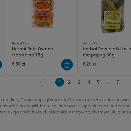
Herbal Pets
Herbal Pets
Herbal Pets Owoce
Herbal Pets płatki kwi
tropikalne 75g.
dla papug 30g
6,50 zł
6,20 zł
1
2
3
4
5
...
7
 do diety Twojej papugi średniej. Oferujemy różnorodne przysmak
akowite przekąski, które są idealnym uzupełnieniem codzienneg
dostarczają dodatkowych składników odżywczych i stymulują natu