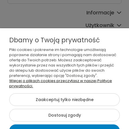
Informacje
Użytkownik
Pomoc
Dbamy o Twoją prywatność
Oferta
Pliki cookies i pokrewne im technologie umożliwiają
poprawne działanie strony i pomagają nam dostosować
ofertę do Twoich potrzeb. Możesz zaakceptować
Sprawdź również
wykorzystanie przez nas wszystkich tych plików i przejść
do sklepu lub dostosować użycie plików do swoich
preferencji, wybierając opcję "Dostosuj zgody".
Więcej o plikach cookies przeczytasz w naszej Polityce
prywatności.
©2026 Wszelkie Prawa Zastrzeżone | Furgo.pl
Zaakceptuj tylko niezbędne
Szablon Flex by
Ecommercy
Dostosuj zgody
Pokaż pełną wersję strony