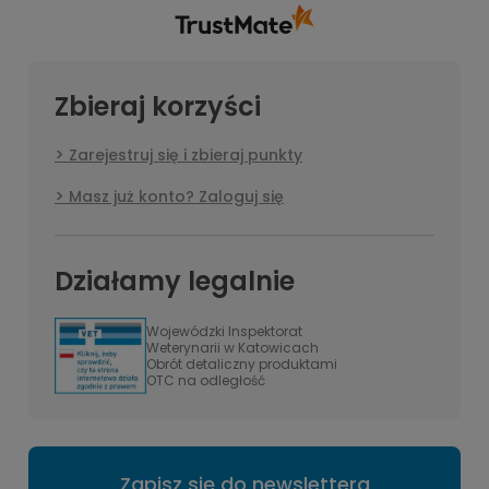
nam się udało. Mamy nadzieję, że do nas wrócisz
stronach. Z ręką na sercu ja i moje
:) Pozdrawiamy
szczury polecamy właśnie tutaj składać
swoje zamówienia! ❤️
Zbieraj korzyści
Zarejestruj się i zbieraj punkty
Masz już konto? Zaloguj się
Działamy legalnie
Wojewódzki Inspektorat
Weterynarii w Katowicach
Obrót detaliczny produktami
OTC na odległość
Zapisz się do newslettera