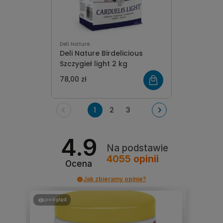
Deli Nature
Deli Nature Birdelicious
Szczygieł light 2 kg
78,00 zł
1
2
3
4.9
Na podstawie
4055
opinii
Ocena
Jak zbieramy opinie?
podgląd