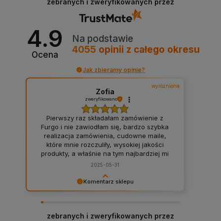
zebranych i zweryfikowanych przez
jak Ty. Z pozdrowieniami, obsługa sklepu.
4.9
Na podstawie
4055
opinii
z całego okresu
Ocena
Jak zbieramy opinie?
wyróżniona
Zofia
zweryfikowano
Pierwszy raz składałam zamówienie z
Furgo i nie zawiodłam się, bardzo szybka
realizacja zamówienia, cudowne maile,
które mnie rozczuliły, wysokiej jakości
produkty, a właśnie na tym najbardziej mi
zależało, moje wymarzone zamówienie
2025-05-31
było różnorodne, ale Furgo podołało moim
wymaganiom, wszystkie 16 produktów,
Komentarz sklepu
które potrzebowałam mogłam zamówić w
Bardzo cieszy nas Twoja świetna recenzja!
jednym miejscu, więc asortyment
Ciężko pracujemy, aby sprostać wymaganiom
baaaardzo szeroki, dzięki temu nie
klientów takich jak Ty i jesteśmy zadowoleni, że
musiałam składać zamówień na kilkunastu
zebranych i zweryfikowanych przez