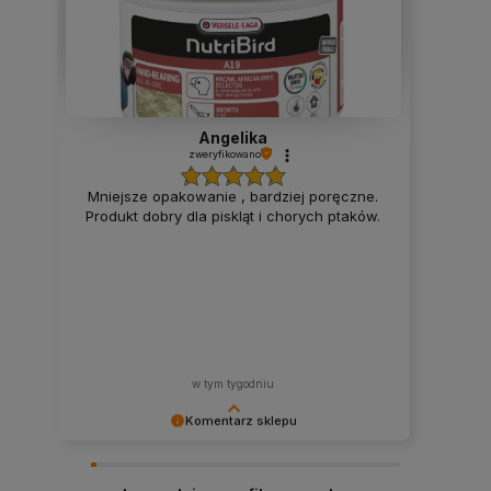
Angelika
zweryfikowano
Mniejsze opakowanie , bardziej poręczne.
Produkt dobry dla piskląt i chorych ptaków.
w tym tygodniu
Komentarz sklepu
Cieszy nas Twoja miła opinia i zaufanie.
Jesteśmy wdzięczni za tak wspaniałych klientów