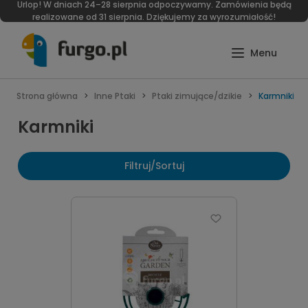
Urlop! W dniach 24–28 sierpnia odpoczywamy. Zamówienia będą
realizowane od 31 sierpnia. Dziękujemy za wyrozumiałość!
Strona główna
Inne Ptaki
Ptaki zimujące/dzikie
Karmniki
Karmniki
Filtruj/Sortuj