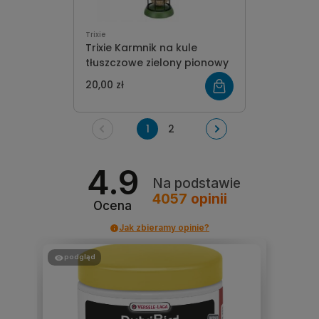
Trixie
Trixie Karmnik na kule
tłuszczowe zielony pionowy
20,00 zł
1
2
4.9
Na podstawie
4057
opinii
Ocena
Jak zbieramy opinie?
podgląd