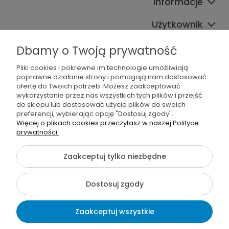
Informacje
Użytkownik
Pomoc
Dbamy o Twoją prywatność
Oferta
Pliki cookies i pokrewne im technologie umożliwiają
poprawne działanie strony i pomagają nam dostosować
ofertę do Twoich potrzeb. Możesz zaakceptować
Sprawdź również
wykorzystanie przez nas wszystkich tych plików i przejść
do sklepu lub dostosować użycie plików do swoich
preferencji, wybierając opcję "Dostosuj zgody".
Więcej o plikach cookies przeczytasz w naszej Polityce
prywatności.
©2026 Wszelkie Prawa Zastrzeżone | Furgo.pl
Zaakceptuj tylko niezbędne
Szablon Flex by
Ecommercy
Dostosuj zgody
Pokaż pełną wersję strony
Zaakceptuj wszystkie
Sklep internetowy Shoper Premium