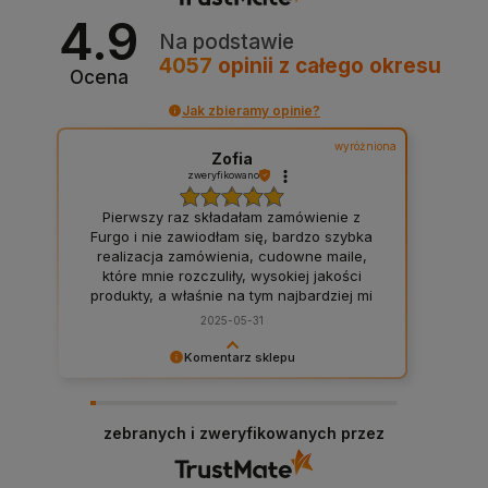
4.9
Na podstawie
4057
opinii
z całego okresu
Ocena
Jak zbieramy opinie?
wyróżniona
Zofia
zweryfikowano
Pierwszy raz składałam zamówienie z
Furgo i nie zawiodłam się, bardzo szybka
realizacja zamówienia, cudowne maile,
które mnie rozczuliły, wysokiej jakości
produkty, a właśnie na tym najbardziej mi
zależało, moje wymarzone zamówienie
2025-05-31
było różnorodne, ale Furgo podołało moim
wymaganiom, wszystkie 16 produktów,
Komentarz sklepu
które potrzebowałam mogłam zamówić w
Bardzo cieszy nas Twoja świetna recenzja!
jednym miejscu, więc asortyment
Ciężko pracujemy, aby sprostać wymaganiom
baaaardzo szeroki, dzięki temu nie
klientów takich jak Ty i jesteśmy zadowoleni, że
musiałam składać zamówień na kilkunastu
zebranych i zweryfikowanych przez
nam się udało. Mamy nadzieję, że do nas wrócisz
stronach. Z ręką na sercu ja i moje
:) Pozdrawiamy
szczury polecamy właśnie tutaj składać