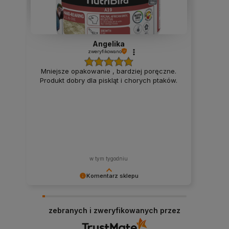
Angelika
zweryfikowano
Mniejsze opakowanie , bardziej poręczne.
Produkt dobry dla piskląt i chorych ptaków.
w tym tygodniu
Komentarz sklepu
Cieszy nas Twoja miła opinia i zaufanie.
Jesteśmy wdzięczni za tak wspaniałych klientów
zebranych i zweryfikowanych przez
jak Ty. Z pozdrowieniami, obsługa sklepu.