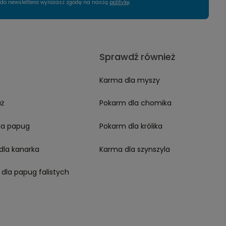
ę do newslettera wyrażasz zgodę na naszą
politykę
Sprawdź również
Karma dla myszy
aż
Pokarm dla chomika
la papug
Pokarm dla królika
dla kanarka
Karma dla szynszyla
 dla papug falistych