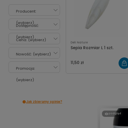
Producent:
(wybierz)
Dostępność:
(wybierz)
Cena: (wybierz)
Deli Nature
Sepia Rozmiar L 1 szt.
Nowość: (wybierz)
11,50 zł
Promocja:
(wybierz)
Jak zbieramy opinie?
podgląd