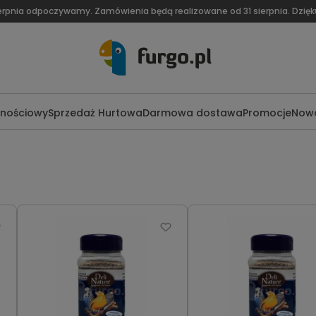
ierpnia odpoczywamy. Zamówienia będą realizowane od 31 sierpnia. Dzię
lnościowy
Sprzedaż Hurtowa
Darmowa dostawa
Promocje
Nowo