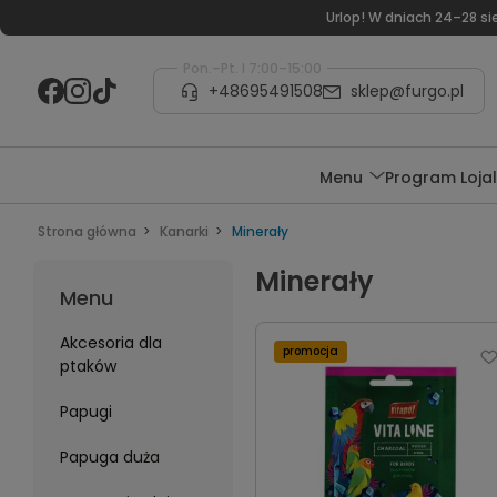
Urlop! W dniach 24–28 s
Pon.–Pt. I 7:00–15:00
+48695491508
sklep@furgo.pl
Menu
Program Loja
Strona główna
Kanarki
Minerały
Minerały
Menu
Akcesoria dla
promocja
ptaków
Papugi
Papuga duża