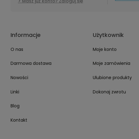
Masz już konto? Zaloguj się
opisem, stara
Nie szukam j
jestem wiern
Informacje
Użytkownik
O nas
Moje konto
Darmowa dostawa
Moje zamówienia
Nowości
Ulubione produkty
Linki
Dokonaj zwrotu
Blog
Kontakt