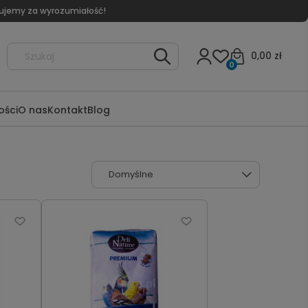
kujemy za wyrozumiałość!
0,00 zł
0
ści
O nas
Kontakt
Blog