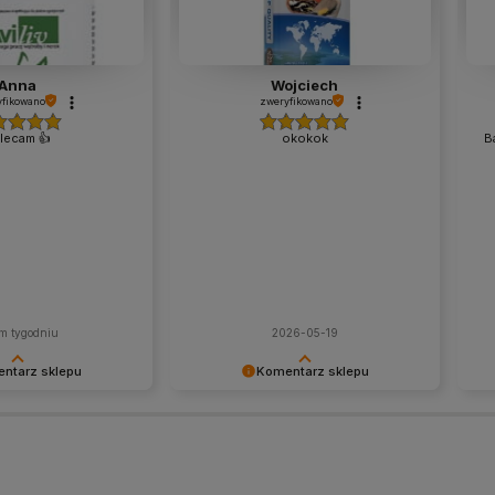
Anna
Wojciech
fikowano
zweryfikowano
lecam 👍️
okokok
B
m tygodniu
2026-05-19
ntarz sklepu
Komentarz sklepu
dzo za Twoją opinię!
Bardzo cieszy nas Twoja świetna
Dzi
 wiele dla nas znaczy
recenzja! Ciężko pracujemy, aby
Do
iemy, że jesteśmy na
sprostać wymaganiom klientów
pod
 :) Z
takich jak Ty i jesteśmy zadowoleni,
do
 Ekipa Furgo.pl
że nam się udało. Mamy nadzieję, że
szc