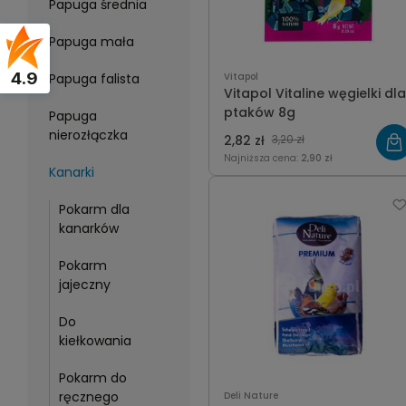
Papuga średnia
Papuga mała
4.9
Papuga falista
Vitapol
Vitapol Vitaline węgielki dla
ptaków 8g
Papuga
nierozłączka
2,82 zł
3,20 zł
Najniższa cena:
2,90 zł
Kanarki
Pokarm dla
kanarków
Pokarm
jajeczny
Do
kiełkowania
Pokarm do
ręcznego
Deli Nature