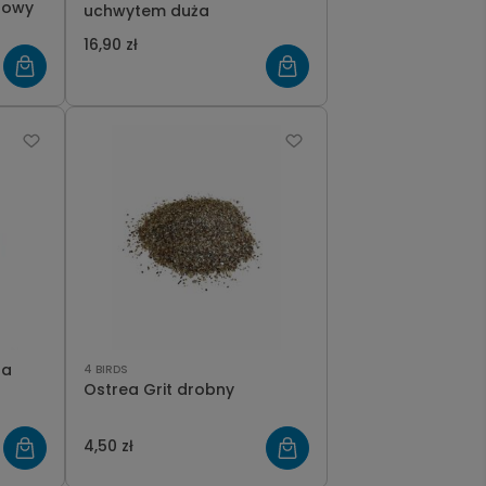
ązowy
uchwytem duża
16,90 zł
la
4 BIRDS
Ostrea Grit drobny
4,50 zł