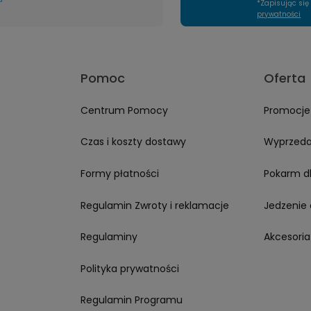
*Zapisując si
nnie zapakowane.
prywatności
uż po stronach-
a marce Furgo ❤️
Pomoc
Oferta
Centrum Pomocy
Promocje
Czas i koszty dostawy
Wyprzed
Formy płatności
Pokarm d
Regulamin Zwroty i reklamacje
Jedzenie 
Regulaminy
Akcesoria
Polityka prywatności
Regulamin Programu