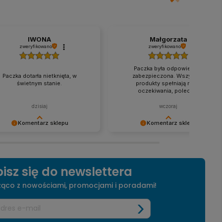
ozdrowieniami, obsługa sklepu.
IWONA
Małgorzata
zweryfikowano
zweryfikowano
Paczka była odpowiednio
Paczka dotarła nietknięta, w
zabezpieczona. Wszystkie
świetnym stanie.
produkty spełniają moje
oczekiwania, polecam.
dzisiaj
wczoraj
Komentarz sklepu
Komentarz sklepu
kujemy za pozostawienie nam
Dziękujemy za pozostawienie nam
dobrej opinii. Naszym
tak dobrej opinii. Naszym
rytetem jest satysfakcja klienta i
priorytetem jest satysfakcja klienta i
a recenzja potwierdza nasze
Twoja recenzja potwierdza nasze
isz się do newslettera
łki - dziękujemy raz jeszcze i
wysiłki - dziękujemy raz jeszcze i
 nadzieję - do szybkiego
mamy nadzieję - do szybkiego
żąco z nowościami, promocjami i poradami!
czenia!
zobaczenia!