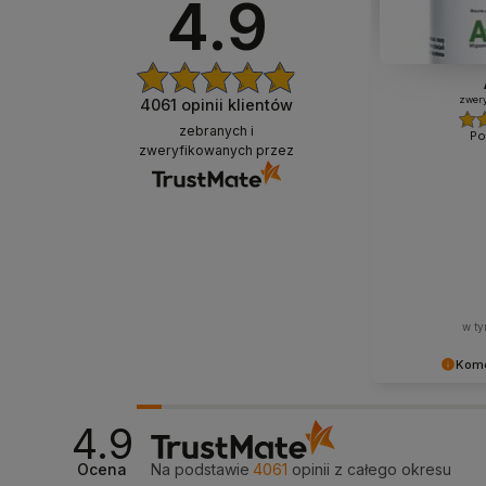
4.9
zwery
4061
opinii klientów
zebranych i
Po
zweryfikowanych przez
w ty
Kome
Dziękujemy bar
Twoja recenzja
4.9
- dzięki niej w
właściwym torze
Ocena
Na podstawie
4061
opinii
z całego okresu
pozdrowieniami,