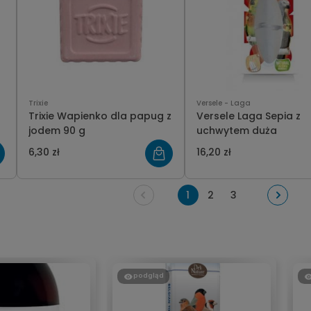
Trixie
Versele - Laga
Trixie Wapienko dla papug z
Versele Laga Sepia z
jodem 90 g
uchwytem duża
6,30 zł
16,20 zł
1
2
3
podgląd