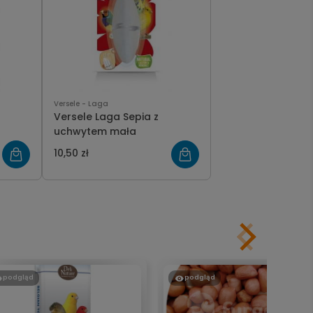
Versele - Laga
Versele Laga Sepia z
uchwytem mała
10,50 zł
podgląd
podgląd