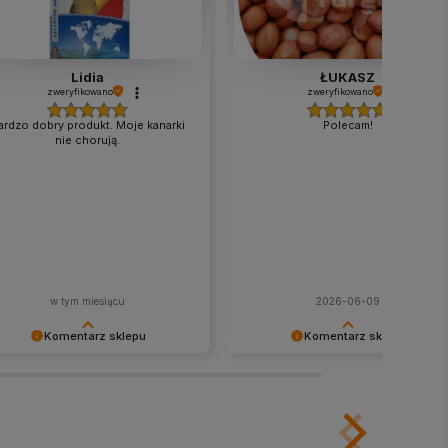
Lidia
ŁUKASZ
zweryfikowano
zweryfikowano
ardzo dobry produkt. Moje kanarki
Polecam!
nie chorują.
w tym miesiącu
2026-06-09
Komentarz sklepu
Komentarz sklepu
ękujemy za miłe słowa!
Twoje zadowolenie to dla nas
ceniamy czas poświęcony na
największa nagroda. Dziękujemy z
zielenie się z nami Twoim
opinię i mamy nadzieję, że jeszcze
świadczeniem. Jesteśmy
do nas zajrzysz.
zęśliwi, że mamy takich klientów.