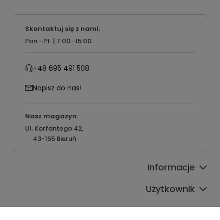
Skontaktuj się z nami:
Pon.–Pt. | 7:00–15:00
+48 695 491 508
Napisz do nas!
Nasz magazyn:
Ul. Korfantego 42,
43-155 Bieruń
Informacje
Użytkownik
Pomoc