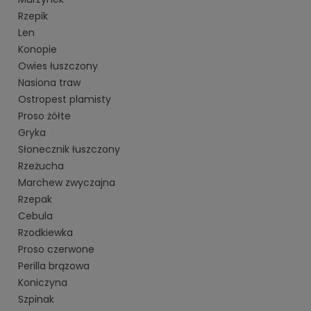
Rzepik
Len
Konopie
Owies łuszczony
Nasiona traw
Ostropest plamisty
Proso żółte
Gryka
Słonecznik łuszczony
Rzeżucha
Marchew zwyczajna
Rzepak
Cebula
Rzodkiewka
Proso czerwone
Perilla brązowa
Koniczyna
Szpinak