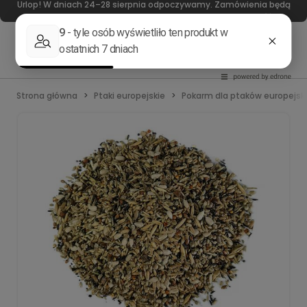
Urlop! W dniach 24–28 sierpnia odpoczywamy. Zamówienia będą
realizowane od 31 sierpnia. Dziękujemy za wyrozumiałość!
Strona główna
Ptaki europejskie
Pokarm dla ptaków europejsk