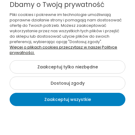
Dbamy o Twoją prywatność
Oferta
Pliki cookies i pokrewne im technologie umożliwiają
Sprawdź również
poprawne działanie strony i pomagają nam dostosować
ofertę do Twoich potrzeb. Możesz zaakceptować
wykorzystanie przez nas wszystkich tych plików i przejść
do sklepu lub dostosować użycie plików do swoich
preferencji, wybierając opcję "Dostosuj zgody".
Więcej o plikach cookies przeczytasz w naszej Polityce
©2026 Wszelkie Prawa Zastrzeżone | Furgo.pl
prywatności.
Szablon Flex by
Ecommercy
Zaakceptuj tylko niezbędne
Dostosuj zgody
Pokaż pełną wersję strony
Sklep internetowy Shoper Premium
Zaakceptuj wszystkie
Kontakt
Szukaj
Konto
Koszyk