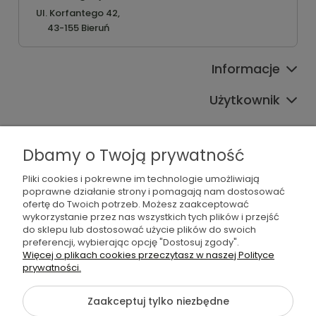
Ul. Korfantego 42,
43-155 Bieruń
Informacje
Użytkownik
Pomoc
Dbamy o Twoją prywatność
Oferta
Pliki cookies i pokrewne im technologie umożliwiają
Sprawdź również
poprawne działanie strony i pomagają nam dostosować
ofertę do Twoich potrzeb. Możesz zaakceptować
wykorzystanie przez nas wszystkich tych plików i przejść
do sklepu lub dostosować użycie plików do swoich
preferencji, wybierając opcję "Dostosuj zgody".
Więcej o plikach cookies przeczytasz w naszej Polityce
©2026 Wszelkie Prawa Zastrzeżone | Furgo.pl
prywatności.
Szablon Flex by
Ecommercy
Zaakceptuj tylko niezbędne