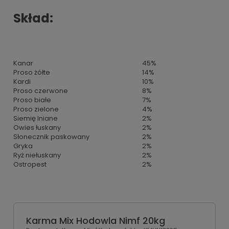
Skład:
Kanar
45%
Proso żółte
14%
Kardi
10%
Proso czerwone
8%
Proso białe
7%
Proso zielone
4%
Siemię lniane
2%
Owies łuskany
2%
Słonecznik paskowany
2%
Gryka
2%
Ryż niełuskany
2%
Ostropest
2%
Karma Mix Hodowla Nimf 20kg