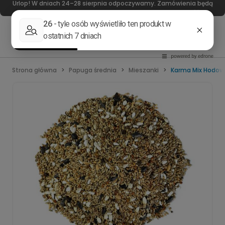
Urlop! W dniach 24–28 sierpnia odpoczywamy. Zamówienia będą
realizowane od 31 sierpnia. Dziękujemy za wyrozumiałość!
Strona główna
Papuga średnia
Mieszanki
Karma Mix Hodowl