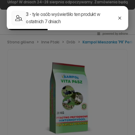
Urlop! W dniach 24–28 sierpnia odpoczywamy. Zamówienia będą
realizowane od 31 sierpnia. Dziękujemy za wyrozumiałość!
Strona główna
Inne Ptaki
Drób
Kampol Mieszanka 'PR' Perli