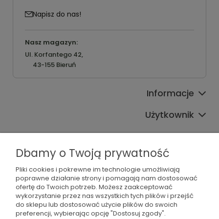
Napisz do nas!
Nasz magazyn:
Ul. Korfantego 42,
43-155 Bieruń
Informacje
Użytkownik
Pomoc
Dbamy o Twoją prywatność
Oferta
Pliki cookies i pokrewne im technologie umożliwiają
Sprawdź również
poprawne działanie strony i pomagają nam dostosować
ofertę do Twoich potrzeb. Możesz zaakceptować
wykorzystanie przez nas wszystkich tych plików i przejść
do sklepu lub dostosować użycie plików do swoich
preferencji, wybierając opcję "Dostosuj zgody".