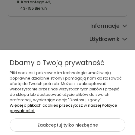
Ul. Korfantego 42,
43-155 Bieruń
Informacje
Użytkownik
Pomoc
Dbamy o Twoją prywatność
Oferta
Pliki cookies i pokrewne im technologie umożliwiają
Sprawdź również
poprawne działanie strony i pomagają nam dostosować
ofertę do Twoich potrzeb. Możesz zaakceptować
wykorzystanie przez nas wszystkich tych plików i przejść
do sklepu lub dostosować użycie plików do swoich
preferencji, wybierając opcję "Dostosuj zgody".
Więcej o plikach cookies przeczytasz w naszej Polityce
©2026 Wszelkie Prawa Zastrzeżone | Furgo.pl
prywatności.
Szablon Flex by
Ecommercy
Zaakceptuj tylko niezbędne