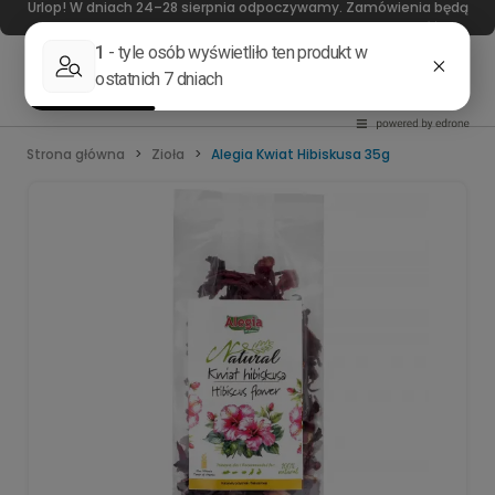
Urlop! W dniach 24–28 sierpnia odpoczywamy. Zamówienia będą
realizowane od 31 sierpnia. Dziękujemy za wyrozumiałość!
Strona główna
Zioła
Alegia Kwiat Hibiskusa 35g