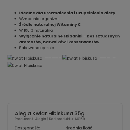
Idealne dla urozmaicenia i uzupełnienia diety
Wzmacnia organizm
Źródło naturalnej Witaminy C
W 100 % naturalna
Wyłącznie naturalne składniki
–
bez sztucznych
aromatów
,
barwników i konserwantów
Pakowana ręcznie
————–
——— —
Alegia Kwiat Hibiskusa 35g
Producent:
Alegia
| Kod produktu:
A0159
Dostępność:
średnia ilość