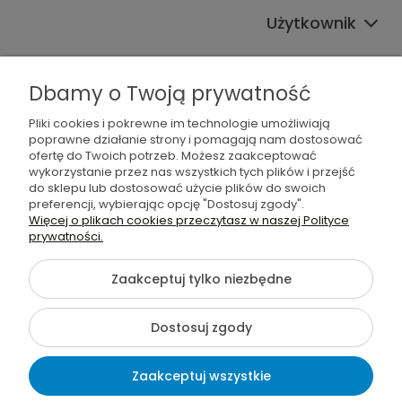
Użytkownik
Pomoc
Dbamy o Twoją prywatność
Oferta
Pliki cookies i pokrewne im technologie umożliwiają
Sprawdź również
poprawne działanie strony i pomagają nam dostosować
ofertę do Twoich potrzeb. Możesz zaakceptować
wykorzystanie przez nas wszystkich tych plików i przejść
do sklepu lub dostosować użycie plików do swoich
preferencji, wybierając opcję "Dostosuj zgody".
Więcej o plikach cookies przeczytasz w naszej Polityce
©2026 Wszelkie Prawa Zastrzeżone | Furgo.pl
prywatności.
Szablon Flex by
Ecommercy
Zaakceptuj tylko niezbędne
Dostosuj zgody
Pokaż pełną wersję strony
Sklep internetowy Shoper Premium
Zaakceptuj wszystkie