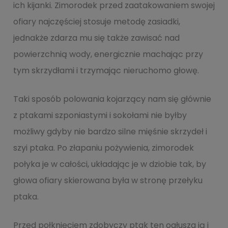
ich kijanki. Zimorodek przed zaatakowaniem swojej
ofiary najczęściej stosuje metodę zasiadki,
jednakże zdarza mu się także zawisać nad
powierzchnią wody, energicznie machając przy
tym skrzydłami i trzymając nieruchomo głowę.
Taki sposób polowania kojarzący nam się głównie
z ptakami szponiastymi i sokołami nie byłby
możliwy gdyby nie bardzo silne mięśnie skrzydeł i
szyi ptaka. Po złapaniu pożywienia, zimorodek
połyka je w całości, układając je w dziobie tak, by
głowa ofiary skierowana była w stronę przełyku
ptaka.
Przed połknięciem zdobyczy ptak ten ogłusza ją i