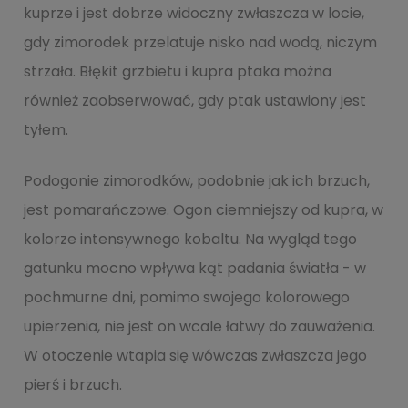
kuprze i jest dobrze widoczny zwłaszcza w locie,
gdy zimorodek przelatuje nisko nad wodą, niczym
strzała. Błękit grzbietu i kupra ptaka można
również zaobserwować, gdy ptak ustawiony jest
tyłem.
Podogonie zimorodków, podobnie jak ich brzuch,
jest pomarańczowe. Ogon ciemniejszy od kupra, w
kolorze intensywnego kobaltu. Na wygląd tego
gatunku mocno wpływa kąt padania światła - w
pochmurne dni, pomimo swojego kolorowego
upierzenia, nie jest on wcale łatwy do zauważenia.
W otoczenie wtapia się wówczas zwłaszcza jego
pierś i brzuch.