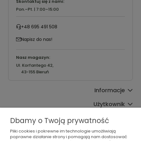
Skontaktuj się z nami:
Pon.–Pt. | 7:00–15:00
+48 695 491 508
Napisz do nas!
Nasz magazyn:
Ul. Korfantego 42,
43-155 Bieruń
Informacje
Użytkownik
Pomoc
Dbamy o Twoją prywatność
Oferta
Pliki cookies i pokrewne im technologie umożliwiają
poprawne działanie strony i pomagają nam dostosować