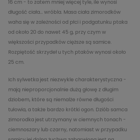
16 cm - to zatem mniej więcej tyle, ile wynosi
długość ciała… wróbla. Masa ciała zimorodków
waha się w zależności od płci i podgatunku ptaka
od około 20 do nawet 45 g, przy czym w
większości przypadków cięższe są samice.
Rozpiętość skrzydeł u tych ptaków wynosi około
25 cm.
Ich sylwetka jest niezwykle charakterystyczna -
mają nieproporcjonalnie dużą głowę z długim
dziobem, które są niemalże równe długości
tułowia, a także bardzo krótki ogon. Dziób samca
zimorodka jest utrzymany w ciemnych tonach -
ciemnoszary lub czarny, natomiast w przypadku
samicy jej dolna żuchwa zabarwiona jest na