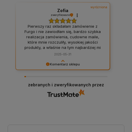
wyróżniona
Zofia
zweryfikowano
Pierwszy raz składałam zamówienie z
Furgo i nie zawiodłam się, bardzo szybka
realizacja zamówienia, cudowne maile,
które mnie rozczuliły, wysokiej jakości
produkty, a właśnie na tym najbardziej mi
zależało, moje wymarzone zamówienie
2025-05-31
było różnorodne, ale Furgo podołało moim
wymaganiom, wszystkie 16 produktów,
Komentarz sklepu
które potrzebowałam mogłam zamówić w
Bardzo cieszy nas Twoja świetna recenzja!
jednym miejscu, więc asortyment
Ciężko pracujemy, aby sprostać wymaganiom
baaaardzo szeroki, dzięki temu nie
klientów takich jak Ty i jesteśmy zadowoleni, że
musiałam składać zamówień na kilkunastu
zebranych i zweryfikowanych przez
nam się udało. Mamy nadzieję, że do nas wrócisz
stronach. Z ręką na sercu ja i moje
:) Pozdrawiamy
szczury polecamy właśnie tutaj składać
swoje zamówienia! ❤️