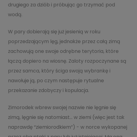
drugiego za dziób i próbując go trzymać pod
wodą.
W pary dobierają się już jesienią w roku
poprzedzającym lęg, jednakże przez całą zimą
zachowują one swoje odrębne terytoria, które
łączą dopiero na wiosnę. Zaloty rozpoczynane są
przez samca, który ściga swoją wybrankę i
nawołuje ją, po czym następuje rytualne
przekazanie zdobyczy i kopulacja.
Zimorodek wbrew swojej nazwie nie lęgnie się
zimą, lęgnie się natomiast… w ziemi (więc jest tak
naprawdę “ziemiorodkiem”) - w norce wykopanej
przez oba ptaki z pary lub już istniejącej. Ma ona