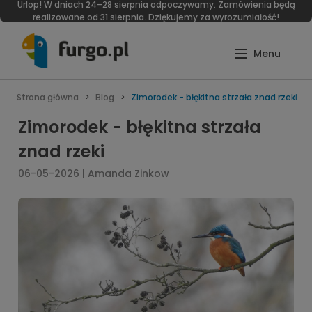
Urlop! W dniach 24–28 sierpnia odpoczywamy. Zamówienia będą
realizowane od 31 sierpnia. Dziękujemy za wyrozumiałość!
Strona główna
Blog
Zimorodek - błękitna strzała znad rzeki
Zimorodek - błękitna strzała
znad rzeki
06-05-2026 | Amanda Zinkow