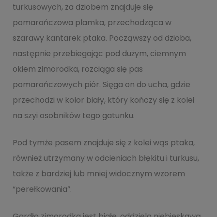
turkusowych, za dziobem znajduje się
pomarańczowa plamka, przechodząca w
szarawy kantarek ptaka. Począwszy od dzioba,
następnie przebiegając pod dużym, ciemnym
okiem zimorodka, rozciąga się pas
pomarańczowych piór. Sięga on do ucha, gdzie
przechodzi w kolor biały, który kończy się z kolei
na szyi osobników tego gatunku.
Pod tymże pasem znajduje się z kolei wąs ptaka,
również utrzymany w odcieniach błękitu i turkusu,
także z bardziej lub mniej widocznym wzorem
“perełkowania”.
Gardło zimorodka jest białe, oddziela niebieskawą