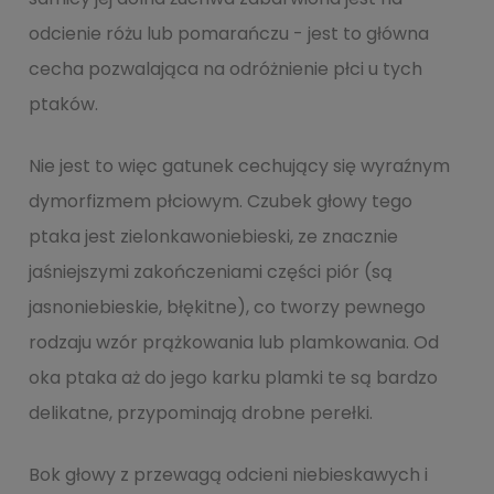
odcienie różu lub pomarańczu - jest to główna
cecha pozwalająca na odróżnienie płci u tych
ptaków.
Nie jest to więc gatunek cechujący się wyraźnym
dymorfizmem płciowym. Czubek głowy tego
ptaka jest zielonkawoniebieski, ze znacznie
jaśniejszymi zakończeniami części piór (są
jasnoniebieskie, błękitne), co tworzy pewnego
rodzaju wzór prążkowania lub plamkowania. Od
oka ptaka aż do jego karku plamki te są bardzo
delikatne, przypominają drobne perełki.
Bok głowy z przewagą odcieni niebieskawych i