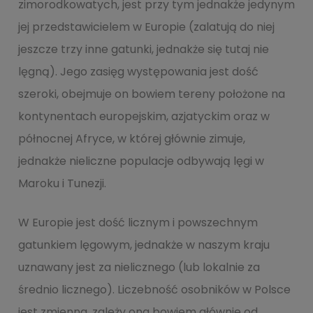
zimorodkowatych, jest przy tym jednakże jedynym
jej przedstawicielem w Europie (zalatują do niej
jeszcze trzy inne gatunki, jednakże się tutaj nie
lęgną). Jego zasięg występowania jest dość
szeroki, obejmuje on bowiem tereny położone na
kontynentach europejskim, azjatyckim oraz w
północnej Afryce, w której głównie zimuje,
jednakże nieliczne populacje odbywają lęgi w
Maroku i Tunezji.
W Europie jest dość licznym i powszechnym
gatunkiem lęgowym, jednakże w naszym kraju
uznawany jest za nielicznego (lub lokalnie za
średnio licznego). Liczebność osobników w Polsce
jest zmienna, zależy ona bowiem głównie od