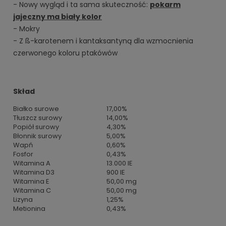
- Nowy wygląd i ta sama skuteczność:
pokarm
jajeczny ma biały kolor
- Mokry
- Z ß-karotenem i kantaksantyną dla wzmocnienia
czerwonego koloru ptakówów
Skład
Białko surowe
17,00%
Tłuszcz surowy
14,00%
Popiół surowy
4,30%
Błonnik surowy
5,00%
Wapń
0,60%
Fosfor
0,43%
Witamina A
13.000 IE
Witamina D3
900 IE
Witamina E
50,00 mg
Witamina C
50,00 mg
Lizyna
1,25%
Metionina
0,43%