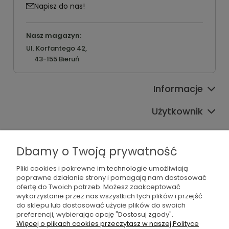
Napisz do nas!
Nasz magazyn:
Ul. Korfantego 42,
43-155 Bieruń
Informacje
Użytkownik
Pomoc
Dbamy o Twoją prywatność
Oferta
Pliki cookies i pokrewne im technologie umożliwiają
Sprawdź również
poprawne działanie strony i pomagają nam dostosować
ofertę do Twoich potrzeb. Możesz zaakceptować
wykorzystanie przez nas wszystkich tych plików i przejść
do sklepu lub dostosować użycie plików do swoich
preferencji, wybierając opcję "Dostosuj zgody".
Więcej o plikach cookies przeczytasz w naszej Polityce
©2026 Wszelkie Prawa Zastrzeżone | Furgo.pl