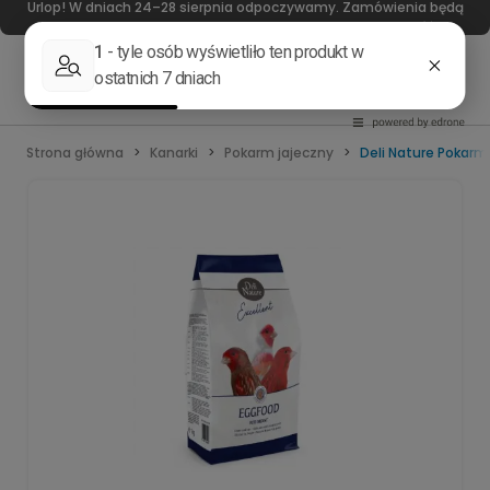
Urlop! W dniach 24–28 sierpnia odpoczywamy. Zamówienia będą
realizowane od 31 sierpnia. Dziękujemy za wyrozumiałość!
Strona główna
Kanarki
Pokarm jajeczny
Deli Nature Pokarm